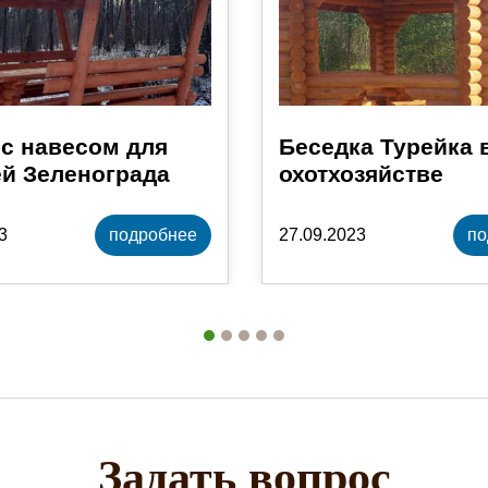
с навесом для
Беседка Турейка 
й Зеленограда
охотхозяйстве
3
подробнее
27.09.2023
по
Задать вопрос