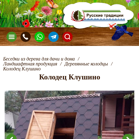
Беседки из дерева для дачи и дома
/
Ландшафтная продукция
/
Деревянные колодцы
/
Колодец Клушино
Колодец Клушино