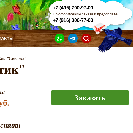
+7 (495) 790-97-00
По оформлению заказа и предоплате:
+7 (916) 306-77-00
ТАКТЫ
дка "Светик"
тик"
ь:
Заказать
уб.
истики