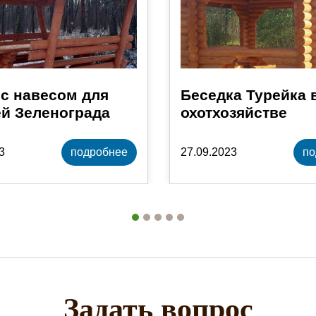
с навесом для
Беседка Турейка 
й Зеленограда
охотхозяйстве
3
подробнее
27.09.2023
по
Задать вопрос