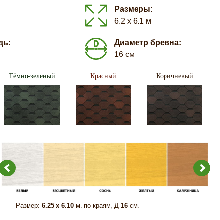
Размеры:
:
6.2 х 6.1 м
дь:
Диаметр бревна:
16 см
Тёмно-зеленый
Красный
Коричневый
Размер:
6.25 х 6.10
м. по краям, Д-
16
см.