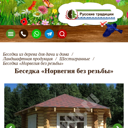
Беседки из дерева для дачи и дома
/
Ландшафтная продукция
/
Шестигранные
/
Беседка «Норвегия без резьбы»
Беседка «Норвегия без резьбы»