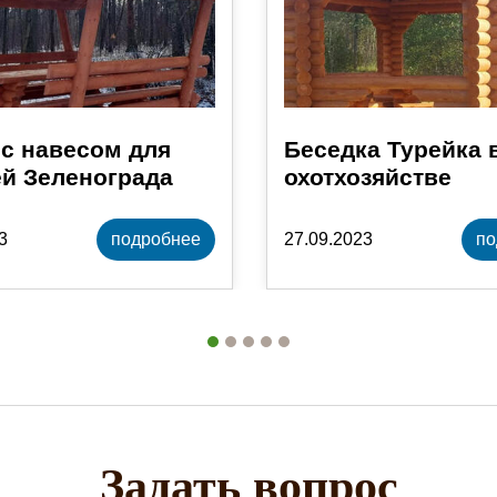
с навесом для
Беседка Турейка 
й Зеленограда
охотхозяйстве
3
подробнее
27.09.2023
по
Задать вопрос