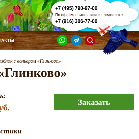
+7 (495) 790-97-00
По оформлению заказа и предоплате:
+7 (916) 306-77-00
ТАКТЫ
озблок с вольером «Глинково»
 «Глинково»
ь:
Заказать
уб.
истики