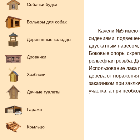
Собачьи будки
Вольеры для собак
Качели №5 имеют
сидениями, подвешенн
Деревянные колодцы
двускатным навесом,
Боковые опоры скреп
Дровники
рельефная резьба. Дл
Использование лака п
Хозблоки
дерева от поражения 
заказчиком при заклю
участка, а при необх
Дачные туалеты
Гаражи
Крыльцо