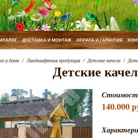
КАТАЛОГ
ДОСТАВКА И МОНТАЖ
ОПЛАТА И ГАРАНТИЯ
КОН
чи и дома
/
Ландшафтная продукция
/
Детские качели
/
Детс
Детские каче
Стоимост
140.000 р
Характер