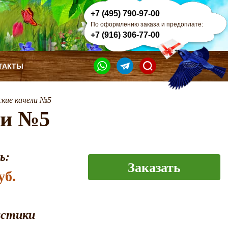
+7 (495) 790-97-00
По оформлению заказа и предоплате:
+7 (916) 306-77-00
ТАКТЫ
кие качели №5
ли №5
ь:
Заказать
уб.
истики