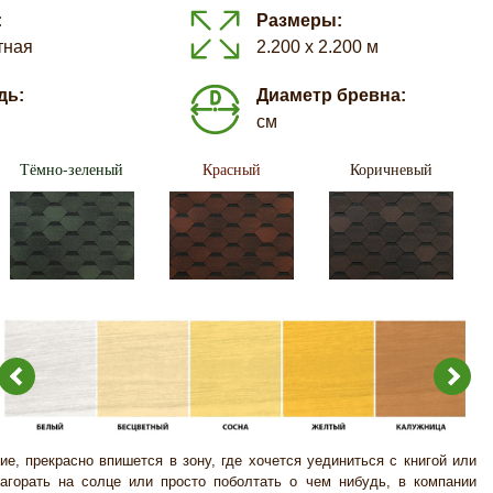
:
Размеры:
тная
2.200 х 2.200 м
дь:
Диаметр бревна:
см
Тёмно-зеленый
Красный
Коричневый
прекрасно впишется в зону, где хочется уединиться с книгой или
загорать на солце или просто поболтать о чем нибудь, в компании