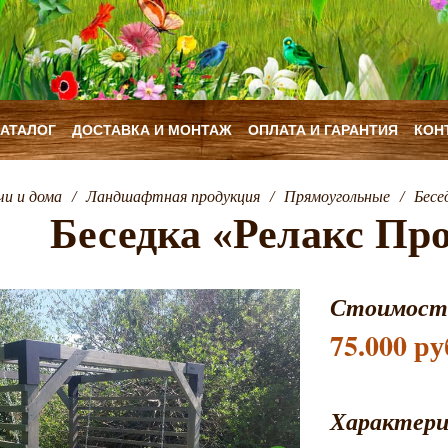
КАТАЛОГ
ДОСТАВКА И МОНТАЖ
ОПЛАТА И ГАРАНТИЯ
КОН
чи и дома
/
Ландшафтная продукция
/
Прямоугольные
/
Бесе
Беседка «Релакс Пр
Стоимост
75.000 ру
Характер