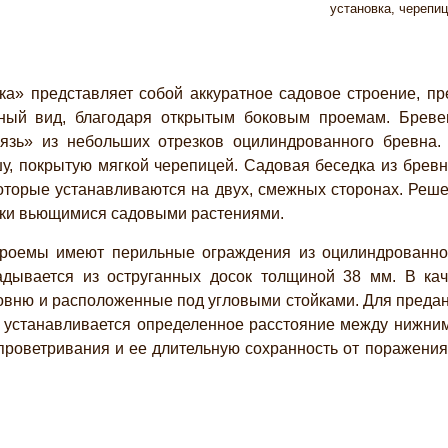
установка, черепиц
а» представляет собой аккуратное садовое строение, пр
ный вид, благодаря открытым боковым проемам. Бревен
язь» из небольших отрезков оцилиндрованного бревна.
у, покрытую мягкой черепицей. Садовая беседка из брев
которые устанавливаются на двух, смежных сторонах. Реш
ки вьющимися садовыми растениями.
роемы имеют перильные ограждения из оцилиндрованног
адывается из оструганных досок толщиной 38 мм. В ка
овню и расположенные под угловыми стойками. Для предани
 устанавливается определенное расстояние между нижним
роветривания и ее длительную сохранность от поражени