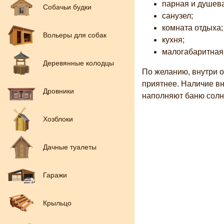
парная и душев
Собачьи будки
санузел;
комната отдыха;
Вольеры для собак
кухня;
малогабаритная
Деревянные колодцы
По желанию, внутри о
приятнее. Наличие в
Дровники
наполняют баню солн
Хозблоки
Дачные туалеты
Гаражи
Крыльцо