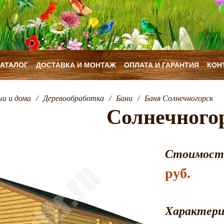
КАТАЛОГ
ДОСТАВКА И МОНТАЖ
ОПЛАТА И ГАРАНТИЯ
КОН
чи и дома
/
Деревообработка
/
Бани
/
Баня Солнечногорск
Солнечного
Стоимост
руб.
Характер