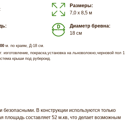
Размеры:
:
7,0 х 8,5 м
дь:
Диаметр бревна:
18 см
500
м. по краям, Д-18 см.
: изготовление, покраска,установка на льноволокно,черновой пол 1
система крыши под рубероид.
 безопасными. В конструкции используются только
 площадь составляет 52 м.кв, что делает возможным