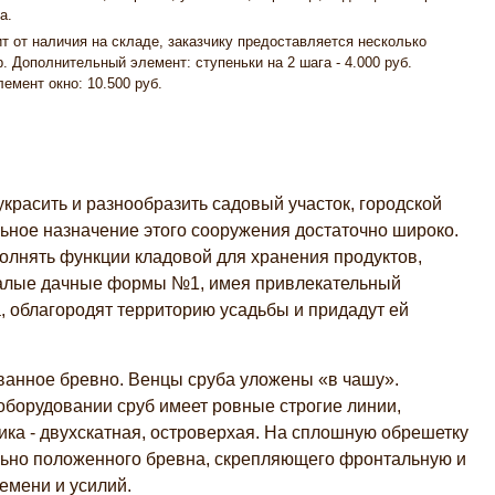
а.
ит от наличия на складе, заказчику предоставляется несколько
. Дополнительный элемент: ступеньки на 2 шага - 4.000 руб.
емент окно: 10.500 руб.
расить и разнообразить садовый участок, городской
льное назначение этого сооружения достаточно широко.
олнять функции кладовой для хранения продуктов,
 малые дачные формы №1, имея привлекательный
, облагородят территорию усадьбы и придадут ей
ванное бревно. Венцы сруба уложены «в чашу».
борудовании сруб имеет ровные строгие линии,
ка - двухскатная, островерхая. На сплошную обрешетку
льно положенного бревна, скрепляющего фронтальную и
емени и усилий.