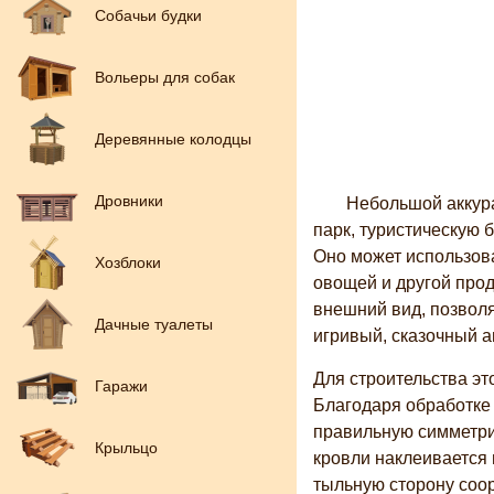
Собачьи будки
Вольеры для собак
Деревянные колодцы
Дровники
Небольшой аккура
парк, туристическую 
Оно может использов
Хозблоки
овощей и другой про
внешний вид, позволя
Дачные туалеты
игривый, сказочный а
Для строительства э
Гаражи
Благодаря обработке
правильную симметри
Крыльцо
кровли наклеивается
тыльную сторону соо