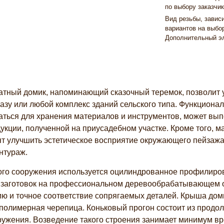
по выбору заказчик
Вид резьбы, завис
вариантов на выбор
Дополнительный эл
тный домик, напоминающий сказочный теремок, позволит ук
базу или любой комплекс зданий сельского типа. Функциона
аться для хранения материалов и инструментов, может вып
дукции, полученной на приусадебном участке. Кроме того,
т улучшить эстетическое восприятие окружающего пейзажа
нтураж.
того сооружения используется оцилиндрованное профилиро
 заготовок на профессиональном деревообрабатывающем о
ю и точное соответствие сопрягаемых деталей. Крыша доми
 полимерная черепица. Коньковый прогон состоит из продо
ружения. Возведение такого строения занимает минимум вр