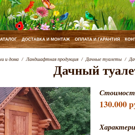
КАТАЛОГ
ДОСТАВКА И МОНТАЖ
ОПЛАТА И ГАРАНТИЯ
КОН
чи и дома
/
Ландшафтная продукция
/
Дачные туалеты
/
Да
Дачный туал
Стоимост
130.000 р
Характер