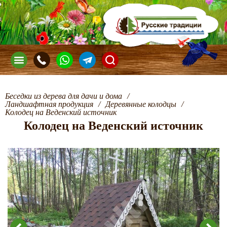
Беседки из дерева для дачи и дома
/
Ландшафтная продукция
/
Деревянные колодцы
/
Колодец на Веденский источник
Колодец на Веденский источник