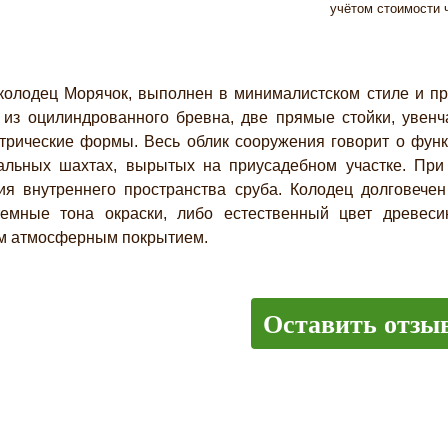
учётом стоимости ч
дец Морячок, выполнен в минималистском стиле и пред
 из оцилиндрованного бревна, две прямые стойки, увен
рические формы. Весь облик сооружения говорит о функ
кальных шахтах, вырытых на приусадебном участке. При
я внутреннего пространства сруба. Колодец долговече
емные тона окраски, либо естественный цвет древесин
м атмосферным покрытием.
Оставить отзы