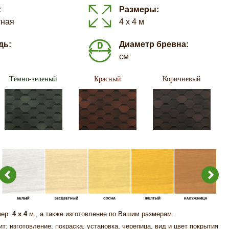
:
Размеры:
тная
4 х 4 м
дь:
Диаметр бревна:
см
Тёмно-зеленый
Красный
Коричневый
мер:
4 х 4
м., а также изготовление по Вашим размерам.
т: изготовление, покраска, установка, черепица, вид и цвет покрытия