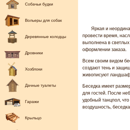
Собачьи будки
Вольеры для собак
Яркая и неордина
провести время, насл
Деревянные колодцы
выполнена в светлых 
оформлении заказа.
Дровники
Всем своим видом бес
создают тень и защищ
Хозблоки
живописуют ландшаф
Дачные туалеты
Беседка имеет размер
для гостей. После не
удобный танцпол, что
Гаражи
воздушность, беседк
Крыльцо