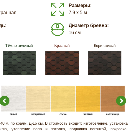
:
Размеры:
гранная
7.9 х 5 м
дь:
Диаметр бревна:
16 см
Тёмно-зеленый
Красный
Коричневый
140 м. по краям, Д-16 см. В стоимость входит: изготовление, установка
клю, утепление пола и потолка, подшивка вагонкой, покраска,