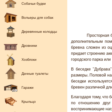
Собачьи будки
Вольеры для собак
Деревянные колодцы
Просторная бесе
дополнительным пом
Дровники
бревна сложен из оц
придает строению акк
городского парка или
Хозблоки
В беседке "Дубрава
Дачные туалеты
размеры. Половой нас
беседки использует
бревен различной дл
Гаражи
Благодаря тому, что
Крыльцо
по отношению друг
воспринимающие нагр