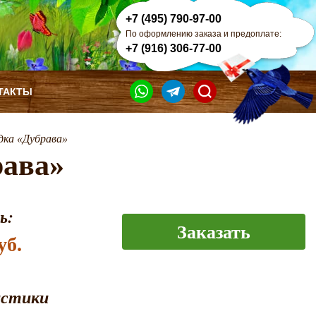
+7 (495) 790-97-00
По оформлению заказа и предоплате:
+7 (916) 306-77-00
ТАКТЫ
дка «Дубрава»
рава»
ь:
Заказать
уб.
истики