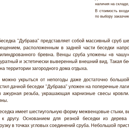
наличия на складе
В стоимость входи
по выбору заказчик
дка "Дубрава" представляет собой массивный сруб ше
ещением, расположенным в задней части беседки напро
илиндрованного бревна. Венцы сруба уложены «в чашу»,
уратный и эстетически выверенный внешний вид. Такая бесе
 на территории загородного дома отдыха.
" можно укрыться от непогоды даже достаточно большой
тил дачной беседки "Дубрава" уложен на поперечные лаги
ся ажурная резьба, украшающая карнизные свесы кровл
ины.
 беседка имеет шестиугольную форму межвенцовые стыки, 
 к другу. Основанием для резной беседки из дерева
узку в точках угловых соединений сруба. Небольшой прист