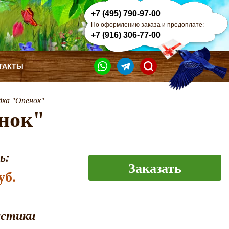
+7 (495) 790-97-00
По оформлению заказа и предоплате:
+7 (916) 306-77-00
ТАКТЫ
дка "Опенок"
нок"
ь:
Заказать
уб.
истики