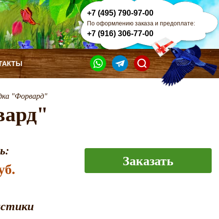
+7 (495) 790-97-00
По оформлению заказа и предоплате:
+7 (916) 306-77-00
ТАКТЫ
дка "Форвард"
вард"
ь:
Заказать
уб.
истики