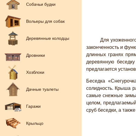
Собачьи будки
Вольеры для собак
Деревянные колодцы
Для ухоженного 
законченность и фун
длинных гранях прям
Дровники
деревянную беседку
предлагается установ
Хозблоки
Беседка «Снегурочк
солидность. Крыша р
Дачные туалеты
самые снежные зимы 
целом, предлагаемый
Гаражи
сруб беседки, а такж
Крыльцо