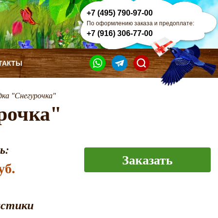
+7 (495) 790-97-00
По оформлению заказа и предоплате:
+7 (916) 306-77-00
ТАКТЫ
дка "Снегурочка"
рочка"
ь:
Заказать
уб.
истики