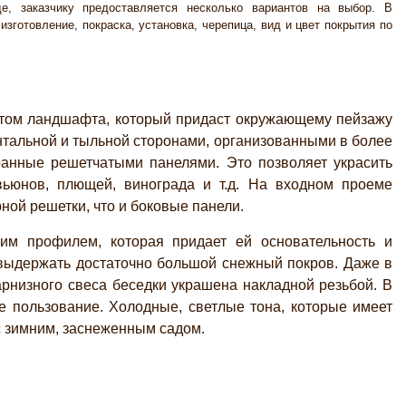
е, заказчику предоставляется несколько вариантов на выбор. В
изготовление, покраска, установка, черепица, вид и цвет покрытия по
нтом ландшафта, который придаст окружающему пейзажу
нтальной и тыльной сторонами, организованными в более
ранные решетчатыми панелями. Это позволяет украсить
ьюнов, плющей, винограда и т.д. На входном проеме
ной решетки, что и боковые панели.
им профилем, которая придает ей основательность и
а выдержать достаточно большой снежный покров. Даже в
арнизного свеса беседки украшена накладной резьбой. В
е пользование. Холодные, светлые тона, которые имеет
с зимним, заснеженным садом.