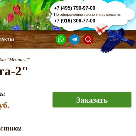
+7 (495) 790-97-00
По оформлению заказа и предоплате:
+7 (916) 306-77-00
ТАКТЫ
дка "Мечта-2"
та-2"
ь:
Заказать
уб.
истики