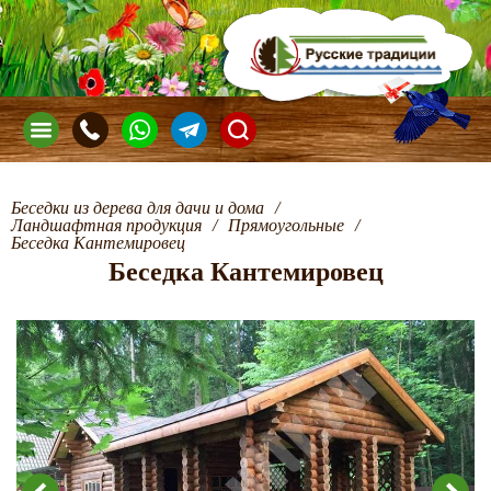
Беседки из дерева для дачи и дома
/
Ландшафтная продукция
/
Прямоугольные
/
Беседка Кантемировец
Беседка Кантемировец