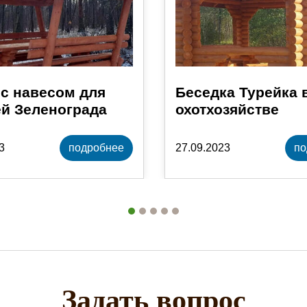
с навесом для
Беседка Турейка 
й Зеленограда
охотхозяйстве
3
подробнее
27.09.2023
по
Задать вопрос